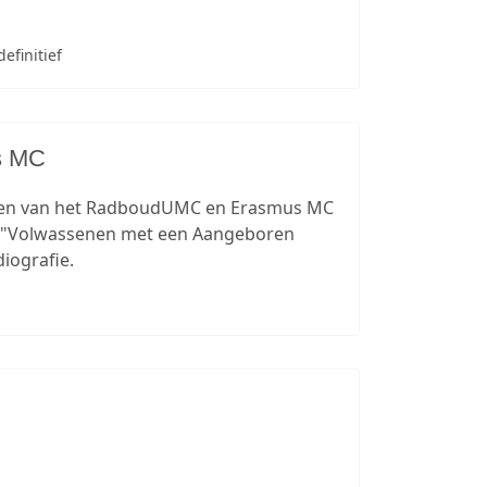
efinitief
s MC
gen van het RadboudUMC en Erasmus MC
m "Volwassenen met een Aangeboren
iografie.